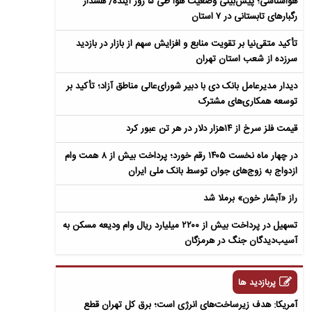
هواشناسی؛ پیش‌بینی وضعیت هوا طی ۵ روز آینده/ هشدار
رگبارهای تابستانی در ۷ استان
تأکید متقی‌نیا بر تقویت منابع و افزایش سهم از بازار در بازدید
سرزده از شعب استان تهران
دیدار مدیرعامل بانک دی با دبیر شورای‌عالی مناطق آزاد؛ تأکید بر
توسعه همکاری‌های مشترک
قیمت فلز سرخ از ۱۴هزار دلار در هر تن عبور کرد
در چهار ماه نخست ۱۴۰۵ رقم خورد؛ پرداخت بیش از ۸ همت وام
ازدواج به زوج‌های جوان توسط بانک ملی ایران
راز «آبشار خون» برملا شد
تسهیل در پرداخت بیش از ۲۲۰۰ میلیارد ریال وام ودیعه مسکن به
آسیب‌دیدگان جنگ در هرمزگان
پربازدید ها
آمریکا: هدف زیرساخت‌های انرژی است؛ برق کل تهران قطع