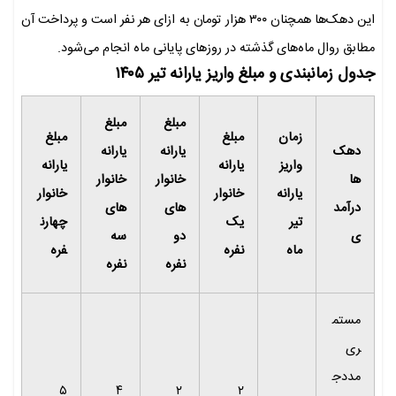
این دهک‌ها همچنان ۳۰۰ هزار تومان به ازای هر نفر است و پرداخت آن
مطابق روال ماه‌های گذشته در روزهای پایانی ماه انجام می‌شود.
جدول زمانبندی و مبلغ واریز یارانه تیر
۱۴۰۵
مبلغ
مبلغ
زمان
مبلغ
مبلغ
دهک
یارانه
یارانه
واریز
یارانه
یارانه
ها
خانوار
خانوار
یارانه
خانوار
خانوار
درآمد
های
های
تیر
یک
چهارن
ی
دو
سه
ماه
نفره
فره
نفره
نفره
مستم
ری
مددج
۵
۴
۲
۲