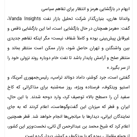
ابهام در بازگشایی هرمز و انتظار برای تفاهم سیاسی
واندانا هاری، بنیان‌گذار شرکت تحلیل بازار نفت Vanda Insights،
گفت: «هرمز همچنان در حال بازگشایی است، اما این بازگشایی ناقص و
غیرقابل پیش‌بینی بوده و کاملاً شفاف نیست؛ مگر اینکه تفاهم جدیدی
بین واشنگتن و تهران حاصل شود، بازار ممکن است منتظر بماند و
منتظر صلح و آرامش پایدار باشد تا نفت خام دوباره روند نزولی خود را
از سر بگیرد.»
گفتنی است، جرد کوشنر، داماد دونالد ترامپ، رئیس‌جمهوری آمریکا، و
استیو ویتکوف، فرستاده ویژه، روز سه‌شنبه برای مذاکراتی که کاخ
سفید آن را «سطح بالا» توصیف کرد، وارد دوحه شدند. با این حال،
ایران و قطر که میزبان این گفت‌وگوهاست، اعلام کردند که به جای
نمایندگان ایرانی، دیدارها با میانجی‌ها انجام خواهد شد. قطر همچنین
اعلام کرد که شیخ محمد بن عبدالرحمن آل ثانی، نخست‌وزیر این کشور،
از جمله مقاماتی بوده که با ویتکوف و کوشنر دیدار کرده است.