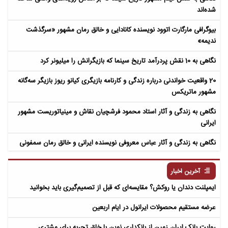
شده‌اند
بیوگرافی مارگارت اتوود نویسنده کانادایی و خالق رمان مشهور «سرگذشت
ندیمه»
نگاهی به 10 نقش پردرآمد تاریخ سینما که بازیگرانش را میلیونر کرد
20 واقعیت خواندنی درباره زندگی و کارنامه بازیگری کیانو ریوز بازیگر سه‌گانه
مشهور ماتریکس
نگاهی به زندگی و آثار استاد محمود فرشچیان نقاش و مینیاتوریست مشهور
ایرانی
نگاهی به زندگی و آثار عباس معروفی نویسنده ایرانی و خالق رمان سمفونی
مردگان
آخرین اخبار
ایمپلنت دندان یا روکش؟ مقایسه‌ای که قبل از تصمیم‌گیری باید بخوانید
عرضه مستقیم محصولات ایرانول در ایام اربعین
روایت بانک ایران زمین از بانکداری نوین با خلق تجربه برای مشتری