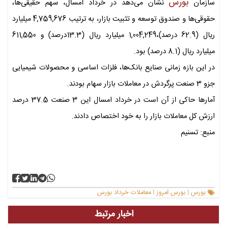
بورس
سازمان
نشان می‌دهد در خرداد امسال، سهم حقیقی‌ها،
حقوقی‌ها و صندوق‌ توسعه و تثبیت بازار، به ترتیب 4,759,676 میلیارد
ریال (62.9 درصد)،1,004,249 میلیارد ریال (13.3درصد) و 611,550
میلیارد ریال (8.1 درصد) بود.
در این بازه زمانی صنایع بانک‌ها، فلزات اساسی و محصولات شیمیایی
جزو 3 صنعت پرگردش در معاملات بازار سهام بودند.
آمارها حاکی از آن است در خرداد امسال این 3 صنعت 37.5 درصد
ارزش کل معاملات بازار را به خود اختصاص دادند.
منبع: تسنیم
بورس
بورس امروز
معاملات خرداد بورس
|
|
اخبار مرتبط