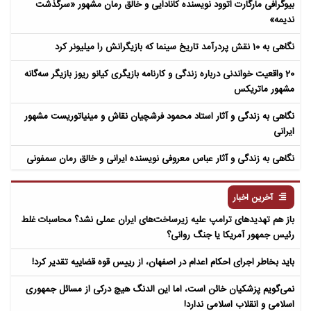
بیوگرافی مارگارت اتوود نویسنده کانادایی و خالق رمان مشهور «سرگذشت
ندیمه»
نگاهی به 10 نقش پردرآمد تاریخ سینما که بازیگرانش را میلیونر کرد
20 واقعیت خواندنی درباره زندگی و کارنامه بازیگری کیانو ریوز بازیگر سه‌گانه
مشهور ماتریکس
نگاهی به زندگی و آثار استاد محمود فرشچیان نقاش و مینیاتوریست مشهور
ایرانی
نگاهی به زندگی و آثار عباس معروفی نویسنده ایرانی و خالق رمان سمفونی
مردگان
آخرین اخبار
باز هم تهدیدهای ترامپ علیه زیرساخت‌های ایران عملی نشد؟ محاسبات غلط
رئیس جمهور آمریکا یا جنگ روانی؟
باید بخاطر اجرای احکام اعدام در اصفهان، از رییس قوه قضاییه تقدیر کرد!
نمی‌گویم پزشکیان خائن است، اما این الدنگ هیچ درکی از مسائل جمهوری
اسلامی و انقلاب اسلامی ندارد!