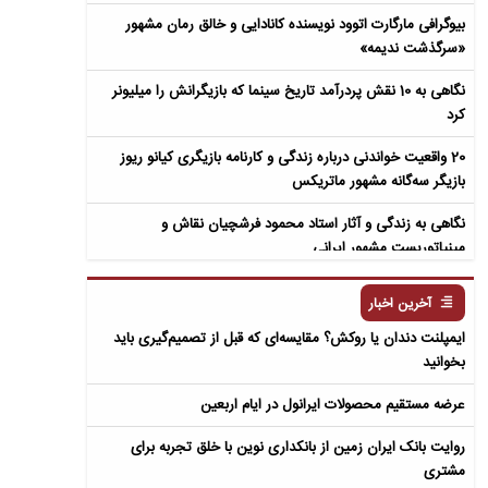
بیوگرافی مارگارت اتوود نویسنده کانادایی و خالق رمان مشهور
«سرگذشت ندیمه»
نگاهی به 10 نقش پردرآمد تاریخ سینما که بازیگرانش را میلیونر
کرد
20 واقعیت خواندنی درباره زندگی و کارنامه بازیگری کیانو ریوز
بازیگر سه‌گانه مشهور ماتریکس
نگاهی به زندگی و آثار استاد محمود فرشچیان نقاش و
مینیاتوریست مشهور ایرانی
نگاهی به زندگی و آثار عباس معروفی نویسنده ایرانی و خالق رمان
آخرین اخبار
سمفونی مردگان
ایمپلنت دندان یا روکش؟ مقایسه‌ای که قبل از تصمیم‌گیری باید
بخوانید
عرضه مستقیم محصولات ایرانول در ایام اربعین
روایت بانک ایران زمین از بانکداری نوین با خلق تجربه برای
مشتری