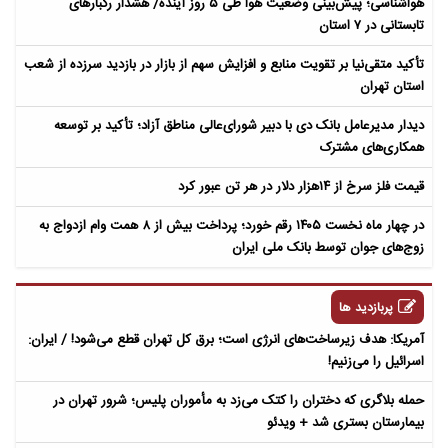
هواشناسی؛ پیش‌بینی وضعیت هوا طی ۵ روز آینده/ هشدار رگبارهای
تابستانی در ۷ استان
تأکید متقی‌نیا بر تقویت منابع و افزایش سهم از بازار در بازدید سرزده از شعب
استان تهران
دیدار مدیرعامل بانک دی با دبیر شورای‌عالی مناطق آزاد؛ تأکید بر توسعه
همکاری‌های مشترک
قیمت فلز سرخ از ۱۴هزار دلار در هر تن عبور کرد
در چهار ماه نخست ۱۴۰۵ رقم خورد؛ پرداخت بیش از ۸ همت وام ازدواج به
زوج‌های جوان توسط بانک ملی ایران
پربازدید ها
آمریکا: هدف زیرساخت‌های انرژی است؛ برق کل تهران قطع می‌شود! / ایران:
اسرائیل را می‌زنیم!
حمله بلاگری که دختران را کتک می‌زد به مأموران پلیس؛ شرور تهران در
بیمارستان بستری شد + ویدئو