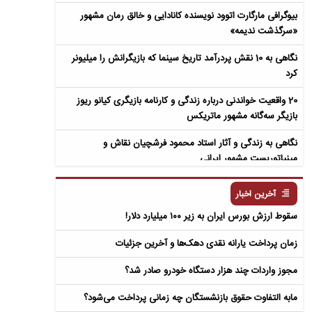
بیوگرافی مارگارت اتوود نویسنده کانادایی و خالق رمان مشهور
«سرگذشت ندیمه»
نگاهی به 10 نقش پردرآمد تاریخ سینما که بازیگرانش را میلیونر
کرد
20 واقعیت خواندنی درباره زندگی و کارنامه بازیگری کیانو ریوز
بازیگر سه‌گانه مشهور ماتریکس
نگاهی به زندگی و آثار استاد محمود فرشچیان نقاش و
مینیاتوریست مشهور ایرانی
نگاهی به زندگی و آثار عباس معروفی نویسنده ایرانی و خالق رمان
آخرین اخبار
سمفونی مردگان
سقوط ارزش بورس ایران به زیر ۱۰۰ میلیارد دلار!
زمان پرداخت یارانه نقدی دهک‌ها و آخرین جزئیات
مجوز واردات چند هزار دستگاه خودرو صادر شد؟
مابه التفاوت حقوق بازنشستگان چه زمانی پرداخت می‌شود؟