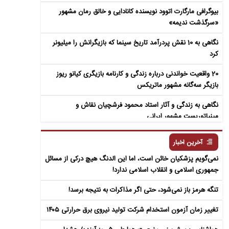
بیوگرافی مارگارت اتوود نویسنده کانادایی و خالق رمان مشهور
«سرگذشت ندیمه»
نگاهی به 10 نقش پردرآمد تاریخ سینما که بازیگرانش را میلیونر
کرد
20 واقعیت خواندنی درباره زندگی و کارنامه بازیگری کیانو ریوز
بازیگر سه‌گانه مشهور ماتریکس
نگاهی به زندگی و آثار استاد محمود فرشچیان نقاش و
مینیاتوریست مشهور ایرانی
نگاهی به زندگی و آثار عباس معروفی نویسنده ایرانی و خالق رمان
آخرین اخبار
سمفونی مردگان
نمی‌گویم پزشکیان خائن است، اما این الدنگ هیچ درکی از مسائل
جمهوری اسلامی و انقلاب اسلامی ندارد!
تنگه هرمز باز نمی‌شود، حتی اگر مذاکرات به نتیجه برسد!
تغییر زمان آزمون استخدام شرکت تولید نیروی برق حرارتی ۱۴۰۵