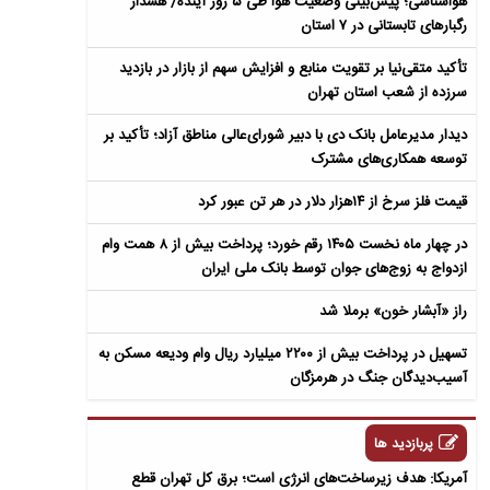
هواشناسی؛ پیش‌بینی وضعیت هوا طی ۵ روز آینده/ هشدار
رگبارهای تابستانی در ۷ استان
تأکید متقی‌نیا بر تقویت منابع و افزایش سهم از بازار در بازدید
سرزده از شعب استان تهران
دیدار مدیرعامل بانک دی با دبیر شورای‌عالی مناطق آزاد؛ تأکید بر
توسعه همکاری‌های مشترک
قیمت فلز سرخ از ۱۴هزار دلار در هر تن عبور کرد
در چهار ماه نخست ۱۴۰۵ رقم خورد؛ پرداخت بیش از ۸ همت وام
ازدواج به زوج‌های جوان توسط بانک ملی ایران
راز «آبشار خون» برملا شد
تسهیل در پرداخت بیش از ۲۲۰۰ میلیارد ریال وام ودیعه مسکن به
آسیب‌دیدگان جنگ در هرمزگان
پربازدید ها
آمریکا: هدف زیرساخت‌های انرژی است؛ برق کل تهران قطع