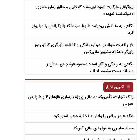
بیوگرافی مارگارت اتوود نویسنده کانادایی و خالق رمان مشهور
«سرگذشت ندیمه»
نگاهی به 10 نقش پردرآمد تاریخ سینما که بازیگرانش را میلیونر
کرد
20 واقعیت خواندنی درباره زندگی و کارنامه بازیگری کیانو ریوز
بازیگر سه‌گانه مشهور ماتریکس
نگاهی به زندگی و آثار استاد محمود فرشچیان نقاش و
مینیاتوریست مشهور ایرانی
نگاهی به زندگی و آثار عباس معروفی نویسنده ایرانی و خالق رمان
آخرین اخبار
سمفونی مردگان
بانک تجارت، تأمین‌کننده مالی پروژه بازسازی فازهای ۴ و ۵ پارس
جنوبی
تنگه هرمز ریاض را وادار به تخفیف‌دهی نفتی کرد
حمله سایبری به غول‌های مالی آمریکا