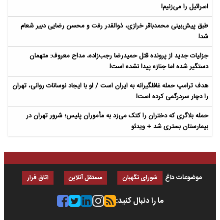
اسرائیل را می‌زنیم!
طبق پیش‌بینی محمدباقر خرازی، ذوالقدر رفت و محسن رضایی دبیر شعام
شد!
جزئیات جدید از پرونده قتل حمیدرضا رجب‌زاده، مداح معروف: متهمان
دستگیر شده اما جنازه پیدا نشده است!
هدف ترامپ حمله غافلگیرانه به ایران است / او با ایجاد نوسانات روانی، تهران
را دچار سردرگمی کرده است!
حمله بلاگری که دختران را کتک می‌زد به مأموران پلیس؛ شرور تهران در
بیمارستان بستری شد + ویدئو
موضوعات داغ
شورای نگهبان
مستقل آنلاین
اتاق فرار
ما را دنبال کنید: