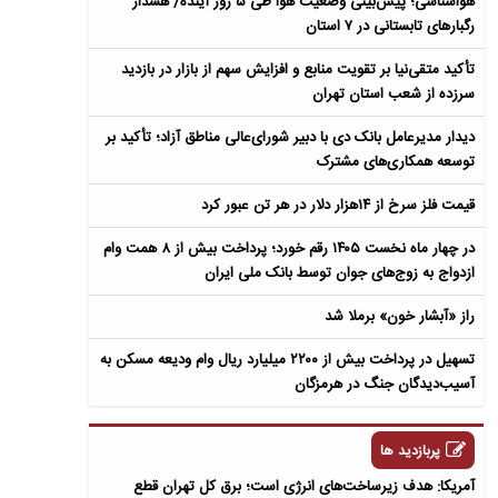
هواشناسی؛ پیش‌بینی وضعیت هوا طی ۵ روز آینده/ هشدار
رگبارهای تابستانی در ۷ استان
تأکید متقی‌نیا بر تقویت منابع و افزایش سهم از بازار در بازدید
سرزده از شعب استان تهران
دیدار مدیرعامل بانک دی با دبیر شورای‌عالی مناطق آزاد؛ تأکید بر
توسعه همکاری‌های مشترک
قیمت فلز سرخ از ۱۴هزار دلار در هر تن عبور کرد
در چهار ماه نخست ۱۴۰۵ رقم خورد؛ پرداخت بیش از ۸ همت وام
ازدواج به زوج‌های جوان توسط بانک ملی ایران
راز «آبشار خون» برملا شد
تسهیل در پرداخت بیش از ۲۲۰۰ میلیارد ریال وام ودیعه مسکن به
آسیب‌دیدگان جنگ در هرمزگان
پربازدید ها
آمریکا: هدف زیرساخت‌های انرژی است؛ برق کل تهران قطع