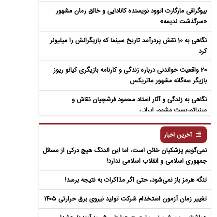
بیوگرافی مارگارت اتوود نویسنده کانادایی و خالق رمان مشهور
«سرگذشت ندیمه»
نگاهی به 10 نقش پردرآمد تاریخ سینما که بازیگرانش را میلیونر
کرد
20 واقعیت خواندنی درباره زندگی و کارنامه بازیگری کیانو ریوز
بازیگر سه‌گانه مشهور ماتریکس
نگاهی به زندگی و آثار استاد محمود فرشچیان نقاش و
مینیاتوریست مشهور ایرانی
نگاهی به زندگی و آثار عباس معروفی نویسنده ایرانی و خالق رمان
آخرین اخبار
سمفونی مردگان
نمی‌گویم پزشکیان خائن است، اما این الدنگ هیچ درکی از مسائل
جمهوری اسلامی و انقلاب اسلامی ندارد!
تنگه هرمز باز نمی‌شود، حتی اگر مذاکرات به نتیجه برسد!
تغییر زمان آزمون استخدام شرکت تولید نیروی برق حرارتی ۱۴۰۵