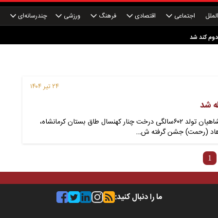
لملل
اجتماعی
اقتصادی
فرهنگ
ورزشی
چندرسانه‌ای
چ
ندگی به کام بیگانگان! چرا ماجرای اصفهان به نفع منافع ملی نبود؟
دوم کند شد
ردات با رویه جدید ارز اشخاص شدند؟
۲۴ تیر ۱۴۰۴
حضور شماری از کرمانشاهیان تولد ۶۰۲سالگی درخت چنار کهنسال طاق‌ بستان کرمانشاه،
رهاد (رحمت) جشن گرفته ش…
1
ما را دنبال کنید: