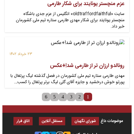
عزم منچستر یونایتد برای شکار طارمی
سایت «oldtraffordfaithful» انگلیس از عزم جدی باشگاه
منچستر یونایتد برای شکار مهدی طارمی ستاره تیم ملی کشورمان
خبر داد.
۲۳ خرداد ۱۴۰۲
رونالدو ارزان تر از طارمی شد!+عکس
مهدی طارمی ستاره تیم ملی کشورمان در فصل گذشته لیگ پرتغال با
پورتو خوش درخشید و جایزه آقای گلی لیگ برتر پرتغال را کسب…
6
5
4
3
2
1
موضوعات داغ
شورای نگهبان
مستقل آنلاین
اتاق فرار