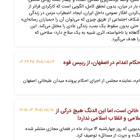
مکرر، واقعاً برنامه‌ریزی نظامی است، و چقدر جنگ روانی محض؟
بار در میان، بدون تحقق کامل، الگویی است که کارکردی فراتر از
ب‌کردن افکار عمومی داخل ایران، ایجاد اضطراب مزمن در زندگی
شکاف اجتماعی از طریق چیزی که می‌توان آن را «بمباران رسانه‌ای»
ه حتی بدون سقوط یک بمب، زندگی عادی را مختل می‌کند. این
گاهانه یا ناخواسته، اثری شبیه به یک سلاح دارد؛ سلاحی که
ا هدف می‌گیرد.
حکام اعدام در اصفهان، از رییس قوه
۱۴۰۵/۰۵/۱۶ ۰۶:۲۴:۴۵
م»، نماینده مجلس از اجرای احکام پرونده میدان علیخانی اصفهان
خائن است، اما این الدنگ هیچ درکی از
۱۴۰۵/۰۵/۱۵ ۱۷:۱۵:۰۳
می و انقلاب اسلامی ندارد!
محمدباقر خرازی، در ویدیویی که روز چهارشنبه ۱۴ مرداد ماه در فضای مجازی منتشر شده
نگ» و «پرت از مسائل»‌ توصیف کرد.