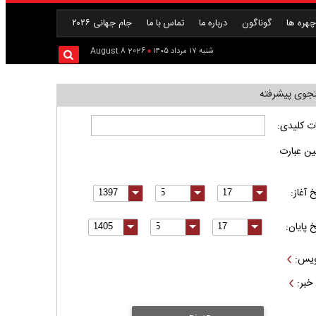
هره ها
گوناگون
درباره ما
تماس با ما
جام جهانی ۲۰۲۶
شنبه ۱۷ مرداد ۱۴۰۵
2026 August 8
وی پیشرفته
ت کلیدی:
ین عبارت
خ آغاز:
خ پایان:
یس:
خبر:
جستجو