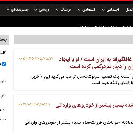
لملل
اجتماعی
اقتصادی
فرهنگ
ورزشی
چندرسانه‌ای
چ
دوم کند شد
ردات با رویه جدید ارز اشخاص شدند؟
جستج
رساخت‌های ایران عملی نشد؟ جنگ روانی یا محاسبات غلط رئیس جمهور آمریکا؟
کلما
لگیرانه به ایران است / او با ایجاد
ندگی به کام بیگانگان! چرا ماجرای اصفهان به نفع منافع ملی نبود؟
۱۴۰۵/۰۵/۱۷ ۰۸:۵۳:۳۵
ع
ران را دچار سردرگمی کرده است!
دوم کند شد
در آستانه یک تصمیم سرنوشت‌ساز؛ ترامپ می‌گوید این «آخرین
تاری
ردات با رویه جدید ارز اشخاص شدند؟
ازگشایی تنگه هرمز است.
تاری
شده بسیار بیشتر از خودروهای وارداتی
۱۴۰۵/۰۵/۱۷ ۰۸:۳۰:۰۱
سرو
نوع 
ادیه: حواله‌های فروخته‌شده بسیار بیشتر از خودروهای وارداتی