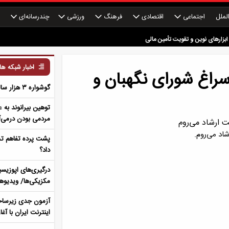
لملل
اجتماعی
اقتصادی
فرهنگ
ورزشی
چندرسانه‌ای
چ
دوم کند شد
بزارهای نوین و تقویت تأمین مالی
اخبار شبکه ه
 سراغ شورای نگهبان و
رساخت‌های ایران عملی نشد؟ جنگ روانی یا محاسبات غلط رئیس جمهور آمریکا؟
گوشواره ۳ هزار ساله ایرانی بر گوش ستاره هالیوود + عکس
توهین بیرانوند به 
مردمی بودن درمی‌آ
اد می‌روم.
پشت پرده تفاهم تح
داد؟
درگیری‌های اپوزیس
مکزیکی‌ها/ ویدیوها
آزمون جدی زیرساخت
اینترنت ایران با آغ