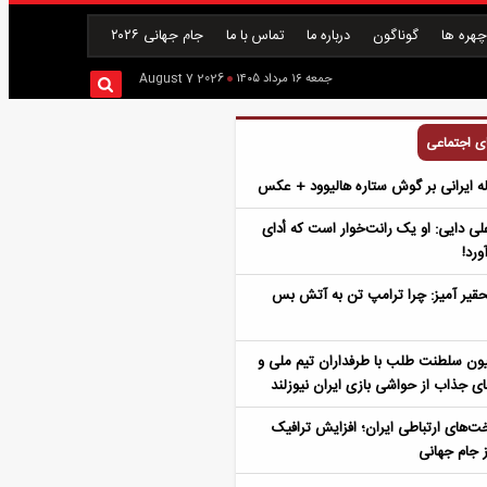
هره ها
گوناگون
درباره ما
تماس با ما
جام جهانی ۲۰۲۶
جمعه ۱۶ مرداد ۱۴۰۵
2026 August 7
ای اجتماعی
علی دایی: او یک رانت‌خوار است که أدای
ورد!
قیر آمیز: چرا ترامپ‌ تن به آتش بس
یون سلطنت طلب با طرفداران تیم ملی و
ی جذاب از حواشی بازی ایران نیوزلند
‌های ارتباطی ایران؛ افزایش ترافیک
از جام جهانی